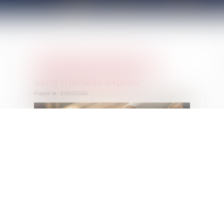
Rectification fiscale : le
notaire ne peut répondre
sans mandat exprès
Publié le :
27/07/2026
La Cour de cassation rappelle qu'un notaire
ne peut représenter un contribuable dans le
cadre d'une procédure de rectification