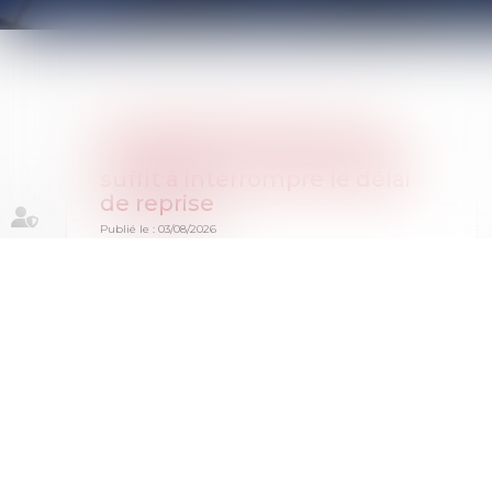
Prescription fiscale : une
proposition de rectification
suffit à interrompre le délai
de reprise
Publié le :
03/08/2026
En matière fiscale, le temps joue un rôle
essentiel. Encore faut-il savoir quels actes