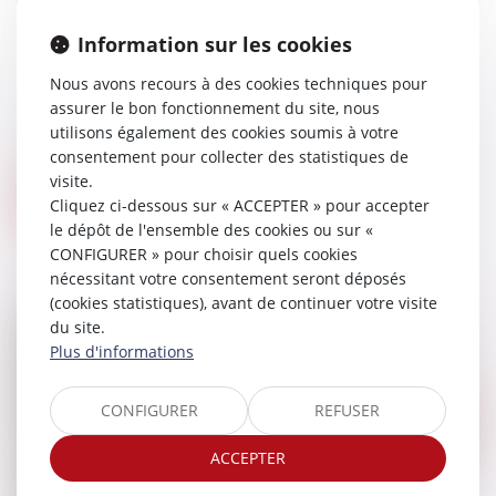
cessation d’activité des agents généraux
20/01/2025
Information sur les cookies
Le Conseil constitutionnel juge
Nous avons recours à des cookies techniques pour
l’exonération d’impôt sur le revenu de
assurer le bon fonctionnement du site, nous
l’indemnité compensatrice de cessation
utilisons également des cookies soumis à votre
d’activité aux seuls agents généraux
consentement pour collecter des statistiques de
d’assuranc...
visite.
Lire la suite
Cliquez ci-dessous sur « ACCEPTER » pour accepter
le dépôt de l'ensemble des cookies ou sur «
CONFIGURER » pour choisir quels cookies
nécessitant votre consentement seront déposés
(cookies statistiques), avant de continuer votre visite
du site.
Plus d'informations
CONFIGURER
REFUSER
ACCEPTER