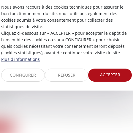
Nous avons recours à des cookies techniques pour assurer le
Souscription de Parts de Créateur d’Entreprise e
bon fonctionnement du site, nous utilisons également des
ent de situation
cookies soumis à votre consentement pour collecter des
024
statistiques de visite.
ons commenté en juin dernier un rescrit (BOI-RE
Cliquez ci-dessous sur « ACCEPTER » pour accepter le dépôt de
ar l’Administration. Il venait apporter des précision
l'ensemble des cookies ou sur « CONFIGURER » pour choisir
quels cookies nécessitant votre consentement seront déposés
suite
(cookies statistiques), avant de continuer votre visite du site.
Plus d'informations
ACCEPTER
CONFIGURER
REFUSER
é des associés de sociétés d’exercice libéral : ce
2024
024
nérations techniques des associés de SEL doivent
t sur le revenu dans la catégorie des bénéfices no
suite