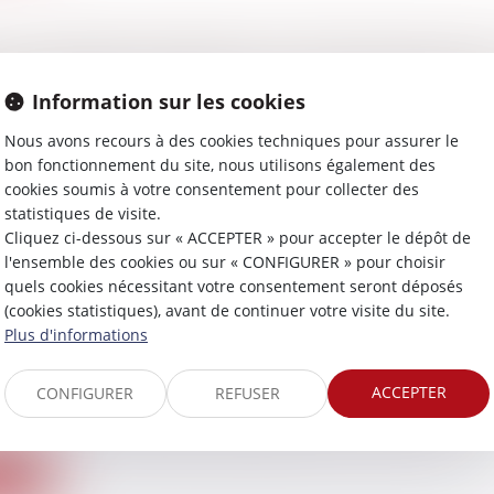
n forfaitaire spécifique pour frais professionnel
25
Information sur les cookies
s professions bénéficient, sur l’assiette de leurs co
nt, appelé « déduction forfaitaire spécifique pour f
Nous avons recours à des cookies techniques pour assurer le
bon fonctionnement du site, nous utilisons également des
suite
cookies soumis à votre consentement pour collecter des
statistiques de visite.
Cliquez ci-dessous sur « ACCEPTER » pour accepter le dépôt de
l'ensemble des cookies ou sur « CONFIGURER » pour choisir
quels cookies nécessitant votre consentement seront déposés
(cookies statistiques), avant de continuer votre visite du site.
s formalités d’entreprises en cas de difficulté 
Plus d'informations
ions
025
ACCEPTER
CONFIGURER
REFUSER
 du 20 décembre 2024, pris en application de l’art
, fixe les modalités applicables en cas de difficul
suite