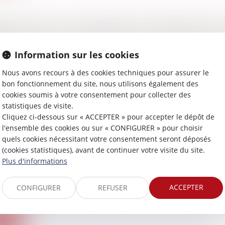
tion fiscale : une proposition de rectification suf
Information sur les cookies
026
re fiscale, le temps joue un rôle essentiel. Encore 
Nous avons recours à des cookies techniques pour assurer le
nt réellement à l'administration d'interrompre la p
bon fonctionnement du site, nous utilisons également des
cookies soumis à votre consentement pour collecter des
suite
statistiques de visite.
Cliquez ci-dessous sur « ACCEPTER » pour accepter le dépôt de
l'ensemble des cookies ou sur « CONFIGURER » pour choisir
quels cookies nécessitant votre consentement seront déposés
(cookies statistiques), avant de continuer votre visite du site.
Plus d'informations
 d’un conseil de la simplification pour les entrep
026
ACCEPTER
CONFIGURER
REFUSER
il de la simplification pour les entreprises, chargé
de texte qui instaurent ou modifient des normes a
suite