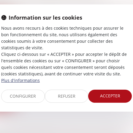
et unique fait l'objet d'évolutions régulières sur 
 répondre aux besoins de ses utilisateurs...
Information sur les cookies
suite
Nous avons recours à des cookies techniques pour assurer le
bon fonctionnement du site, nous utilisons également des
cookies soumis à votre consentement pour collecter des
statistiques de visite.
Cliquez ci-dessous sur « ACCEPTER » pour accepter le dépôt de
e Clock et loi DDADUE : Bruxelles appuie sur pa
l'ensemble des cookies ou sur « CONFIGURER » pour choisir
quels cookies nécessitant votre consentement seront déposés
(cookies statistiques), avant de continuer votre visite du site.
025
Plus d'informations
travers la directive « Stop the Clock », publiée au J
vec la loi DDADUE adoptée au Parlement le 3 avril 
ACCEPTER
CONFIGURER
REFUSER
suite