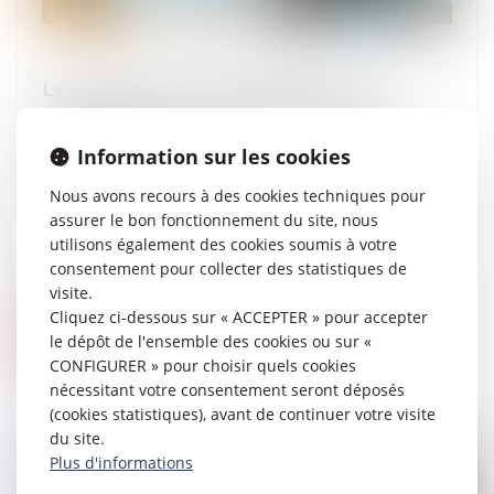
Le choix du mode de détention de
l’immeuble d’exploitation par le chef
d’entreprise
Information sur les cookies
15/07/2025
Nous avons recours à des cookies techniques pour
Acquérir l’immeuble dans lequel l’activité
assurer le bon fonctionnement du site, nous
professionnelle est exercée permet
utilisons également des cookies soumis à votre
d’assurer la stabilité du lieu
consentement pour collecter des statistiques de
d’exploitation et par là même de
visite.
l’activité. Le...
Cliquez ci-dessous sur « ACCEPTER » pour accepter
Lire la suite
le dépôt de l'ensemble des cookies ou sur «
CONFIGURER » pour choisir quels cookies
nécessitant votre consentement seront déposés
(cookies statistiques), avant de continuer votre visite
du site.
Plus d'informations