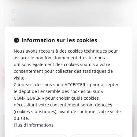
Ouverture d’une procédure collective :
quel impact sur l’action en référé tendant
au paiement d’une provision ?
21/08/2025
Information sur les cookies
Selon l’article L.622-21 du Code de
commerce, le jugement d’ouverture
Nous avons recours à des cookies techniques pour
d’une procédure de sauvegarde ou de
assurer le bon fonctionnement du site, nous
redressement judiciaire interrompt ou
utilisons également des cookies soumis à votre
interdit tout...
consentement pour collecter des statistiques de
visite.
Lire la suite
Cliquez ci-dessous sur « ACCEPTER » pour accepter
le dépôt de l'ensemble des cookies ou sur «
CONFIGURER » pour choisir quels cookies
nécessitant votre consentement seront déposés
(cookies statistiques), avant de continuer votre visite
du site.
Plus d'informations