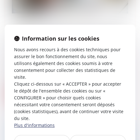
Précisions sur les avantages particuliers
Information sur les cookies
des SA et des SAS
09/04/2024
Nous avons recours à des cookies techniques pour
Les avantages particuliers désignent les
assurer le bon fonctionnement du site, nous
faveurs, de nature pécuniaire ou non,
utilisons également des cookies soumis à votre
attribuées au profit de personnes
consentement pour collecter des statistiques de
associées ou non, leur permettant de
visite.
détenir...
Cliquez ci-dessous sur « ACCEPTER » pour accepter
le dépôt de l'ensemble des cookies ou sur «
Lire la suite
CONFIGURER » pour choisir quels cookies
nécessitant votre consentement seront déposés
(cookies statistiques), avant de continuer votre visite
du site.
Plus d'informations