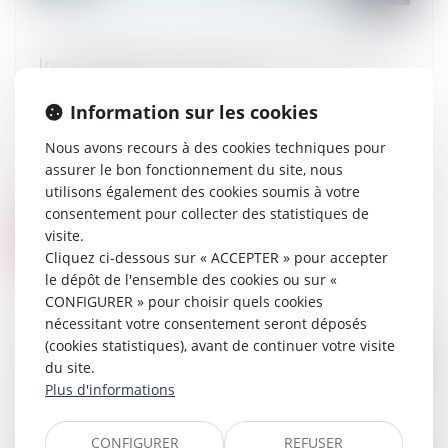
Immatriculation au RNE : obtenez dès à
présent votre attestation !
Information sur les cookies
27/08/2024
Il est désormais possible d'obtenir une
Nous avons recours à des cookies techniques pour
attestation d'immatriculation au Registre
assurer le bon fonctionnement du site, nous
national des entreprises (RNE). Jusqu'à
utilisons également des cookies soumis à votre
présent, seuls un extrait d'immatri...
consentement pour collecter des statistiques de
visite.
Lire la suite
Cliquez ci-dessous sur « ACCEPTER » pour accepter
le dépôt de l'ensemble des cookies ou sur «
CONFIGURER » pour choisir quels cookies
nécessitant votre consentement seront déposés
(cookies statistiques), avant de continuer votre visite
du site.
Plus d'informations
CONFIGURER
REFUSER