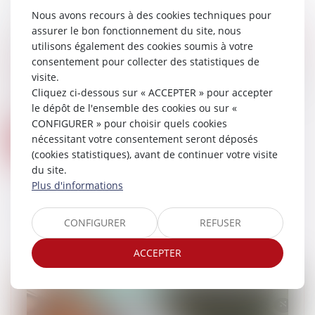
Nous avons recours à des cookies techniques pour
Pour toute question sur ce sujet ou pour toute autre
assurer le bon fonctionnement du site, nous
utilisons également des cookies soumis à votre
question fiscale,
contactez directement Me. Emmanuel
consentement pour collecter des statistiques de
Dubois
.
Explorez notre page dédiée à la fiscalité pour
visite.
découvrir comment nous pouvons vous accompagner dans
Cliquez ci-dessous sur « ACCEPTER » pour accepter
vos besoins en matière fiscale.
le dépôt de l'ensemble des cookies ou sur «
CONFIGURER » pour choisir quels cookies
nécessitant votre consentement seront déposés
Lire la suite
(cookies statistiques), avant de continuer votre visite
du site.
Plus d'informations
CONFIGURER
REFUSER
ACCEPTER