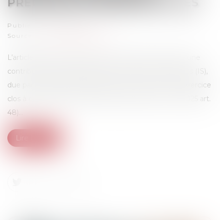
PRÉCISIONS ADMINISTRATIVES
Publié le :
22/09/2025
Source :
efl.businesscomm.fr
L’article 48 de la loi de finances pour 2025 a instauré une
contribution exceptionnelle sur l’impôt sur les sociétés (IS),
due par les grandes entreprises au titre du premier exercice
clos à compter du 31-12-2025 (Loi 2025-127 du 14-2-2025 art.
48)...
Lire la suite