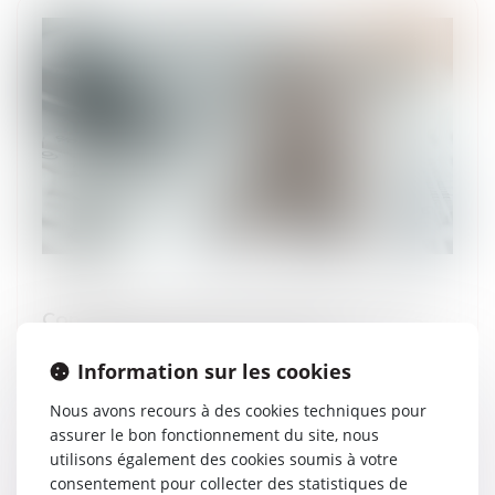
Contribution exceptionnelle sur l’IS des
grandes entreprises : précisions
Information sur les cookies
administratives
22/09/2025
Nous avons recours à des cookies techniques pour
L’article 48 de la loi de finances pour
assurer le bon fonctionnement du site, nous
2025 a instauré une contribution
utilisons également des cookies soumis à votre
exceptionnelle sur l’impôt sur les
consentement pour collecter des statistiques de