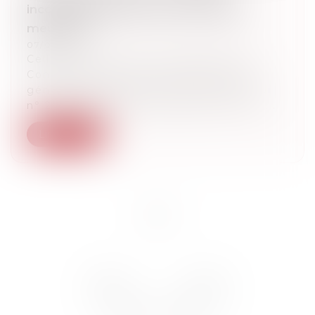
inconstitutionnelle pour les loueurs
meublés ?
07/07/2025
Celle-ci portait sur la conformité à la
Constitution de l’article 155 du Code
général des impôts, tel qu’issu de la loi
n° 2015-1785 du 29 décembre 2015, en...
Lire la suite
<<
<
1
>
>>