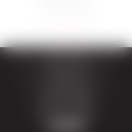
TRIPLET PARIS
22 Avenue Franklin-D.-Roosevelt , 75008 PARIS
Tél :
+33 (0)1 88 88 03 00
TRIPLET LILLE
36 rue de L'Hopital Militaire, 59 800 Lille
Tél :
+33 (0)3 20 57 03 03
TRIPLET LONDRES
114 Clifford's Inn, Fetter Lane,
London EC4A 1BY, Royaume-Uni
Tél :
+44 20 72 42 2842