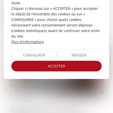
sociétés (IS), due par les grandes
visite.
entreprises au...
Cliquez ci-dessous sur « ACCEPTER » pour accepter
le dépôt de l'ensemble des cookies ou sur «
Lire la suite
CONFIGURER » pour choisir quels cookies
nécessitant votre consentement seront déposés
(cookies statistiques), avant de continuer votre visite
du site.
Plus d'informations
CONFIGURER
REFUSER
ACCEPTER
Inscription au RCS : une exigence