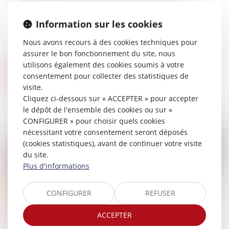
17/04/2024
Les entreprises qui relèvent en matière
Information sur les cookies
de TVA du régime simplifié de déclaration
Nous avons recours à des cookies techniques pour
et qui ont clos leur dernier exercice au 31
assurer le bon fonctionnement du site, nous
décembre 2023 ont jusqu’au 3 ma...
utilisons également des cookies soumis à votre
consentement pour collecter des statistiques de
Lire la suite
visite.
Cliquez ci-dessous sur « ACCEPTER » pour accepter
le dépôt de l'ensemble des cookies ou sur «
CONFIGURER » pour choisir quels cookies
nécessitant votre consentement seront déposés
(cookies statistiques), avant de continuer votre visite
du site.
Plus d'informations
CONFIGURER
REFUSER
ACCEPTER