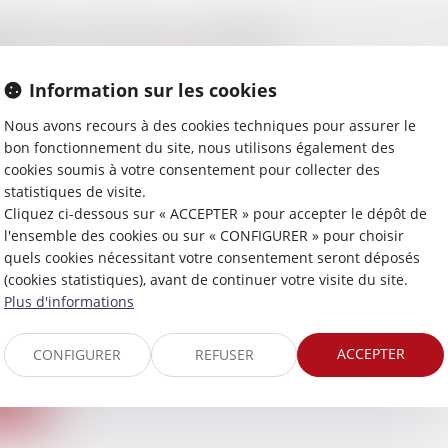
ent de revente et exonération de droits de mut
ences en cas de non-respect ?
24
Information sur les cookies
cadre d’un achat en vue de la revente, l’article 1
que les acquisitions d’immeubles, de fonds de com
Nous avons recours à des cookies techniques pour assurer le
bon fonctionnement du site, nous utilisons également des
suite
cookies soumis à votre consentement pour collecter des
statistiques de visite.
Cliquez ci-dessous sur « ACCEPTER » pour accepter le dépôt de
l'ensemble des cookies ou sur « CONFIGURER » pour choisir
quels cookies nécessitant votre consentement seront déposés
(cookies statistiques), avant de continuer votre visite du site.
 courants d'associés : taux maximum pour le 
Plus d'informations
024
stration fiscale a récemment publié les taux d’in
ACCEPTER
CONFIGURER
REFUSER
n du résultat imposable des intérêts des comptes 
suite