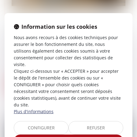
Comptes courants d'associés : taux
Information sur les cookies
maximum pour le 4ème trimestre 2024
Nous avons recours à des cookies techniques pour
20/11/2024
assurer le bon fonctionnement du site, nous
L'administration fiscale a récemment
utilisons également des cookies soumis à votre
publié les taux d’intérêt maximums pour
consentement pour collecter des statistiques de
la déduction du résultat imposable des
visite.
intérêts des comptes courants
Cliquez ci-dessous sur « ACCEPTER » pour accepter
d’associés...
le dépôt de l'ensemble des cookies ou sur «
CONFIGURER » pour choisir quels cookies
Lire la suite
nécessitant votre consentement seront déposés
(cookies statistiques), avant de continuer votre visite
du site.
Plus d'informations
CONFIGURER
REFUSER