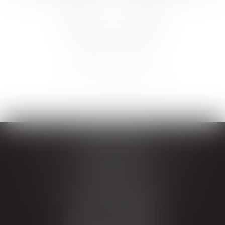
TRIPLET PARIS
22 Avenue Franklin-D.-Roosevelt , 75008 PARIS
Tél :
+33 (0)1 88 88 03 00
TRIPLET LILLE
36 rue de L'Hopital Militaire, 59 800 Lille
Tél :
+33 (0)3 20 57 03 03
TRIPLET LONDRES
114 Clifford's Inn, Fetter Lane,